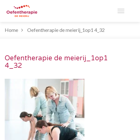
Toggle
Home
Oefentherapie de meierij_1op1 4_32
navigati
Oefentherapie de meierij_1op1
4_32