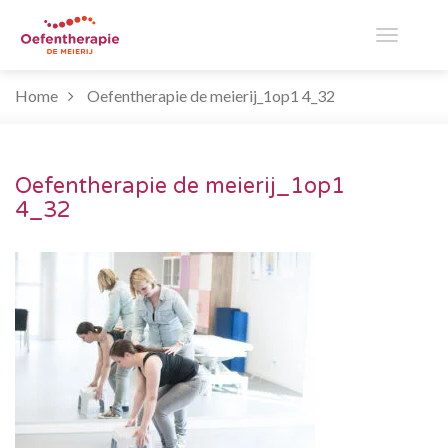
Toggle
Home
Oefentherapie de meierij_1op1 4_32
navigati
Oefentherapie de meierij_1op1
4_32